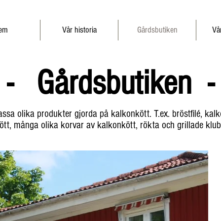
em
Vår historia
Gårdsbutiken
Vå
- Gårdsbutiken -
assa olika produkter gjorda på kalkonkött. T.ex. bröstfilé, kal
nkött, många olika korvar av kalkonkött, rökta och grillade kl