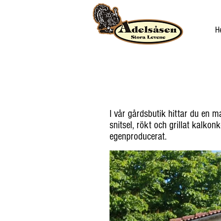
H
I vår gårdsbutik hittar du en m
snitsel, rökt och grillat kalko
egenproducerat.