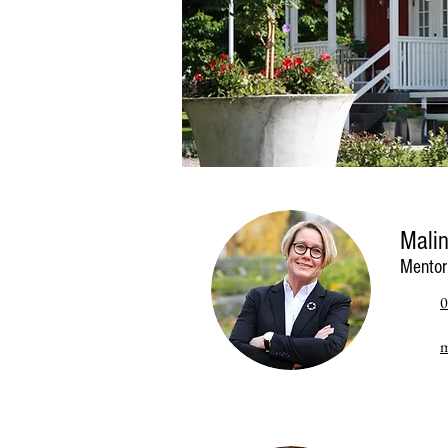
Mali
Mentor
0
m