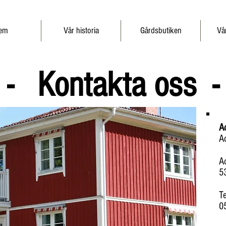
em
Vår historia
Gårdsbutiken
Vå
- Kontakta oss -
A
A
A
5
T
0