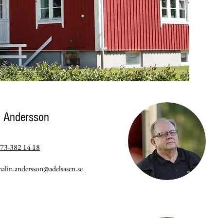
n Andersson
73-382 14 18
alin.andersson@adelsasen.se